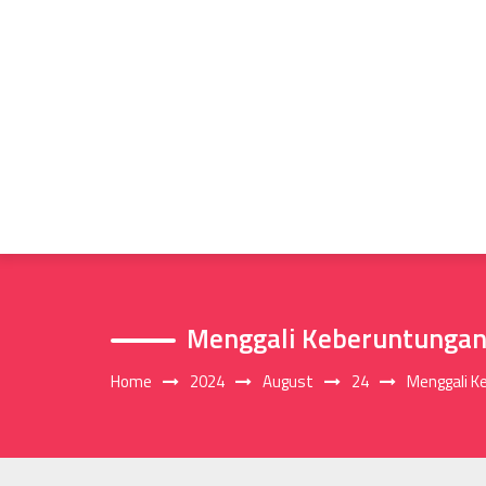
Skip
to
content
Menggali Keberuntungan: 
Home
2024
August
24
Menggali Ke