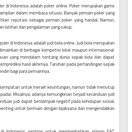
ler di Indonesia adalah poker online. Poker merupakan game
ampilan dalam membaca situasi. Banyak pemain poker yang
kan reputasi sebagai pemain poker yang handal. Namun,
an latihan dan pengalaman yang cukup.
puler di Indonesia adalah judi bola online. Judi bola merupakan
imainkan di berbagai kompetisi lokal maupun internasional.
tahuan yang mendalam tentang dunia sepak bola dan dapat
mprediksi hasil akhirnya. Taruhan pada pertandingan sepak
ndiri bagi para pemainnya.
kesempatan untuk meraih keuntungan, namun tidak menutup
padai. Misalnya, adanya kemungkinan terjadi kecanduan judi
canduan judi dapat berdampak negatif pada kehidupan sosial,
 penting untuk bermain dengan bijaksana dan mengendalikan
e di Indonesia, penting untuk memperhatikan prinsip EAT